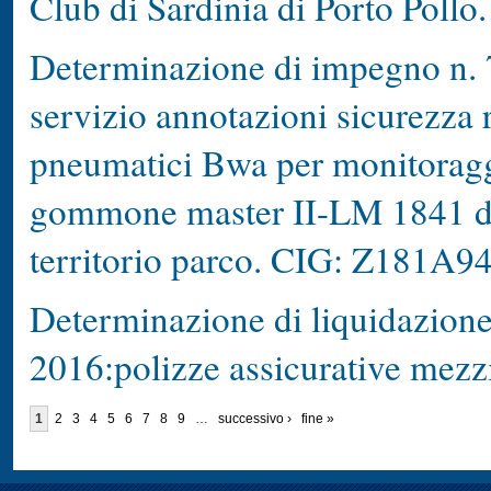
Club di Sardinia di Porto Pollo.
Determinazione di impegno n. 7
servizio annotazioni sicurezza r
pneumatici Bwa per monitoraggi
gommone master II-LM 1841 de
territorio parco. CIG: Z181A9
Determinazione di liquidazione 
2016:polizze assicurative mezzi
1
2
3
4
5
6
7
8
9
…
successivo ›
fine »