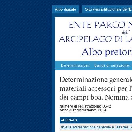
Albo digitale
Sito web istituzionale dell'
Determinazioni
Bandi di selezione 
Determinazione generale
materiali accessori per
dei campi boa. Nomina
Numero di registrazione:
0542
Anno di registrazione:
2014
ALLEGATO
0542 Determinazione generale n. 883 del 19