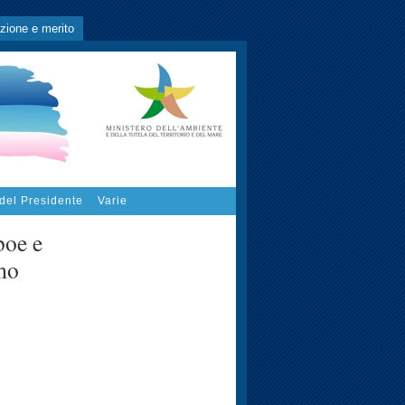
zione e merito
 del Presidente
Varie
boe e
rmo