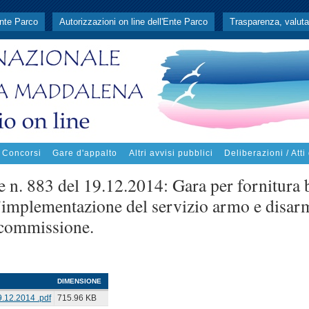
Ente Parco
Autorizzazioni on line dell'Ente Parco
Trasparenza, valuta
/ Concorsi
Gare d'appalto
Altri avvisi pubblici
Deliberazioni / Atti
 n. 883 del 19.12.2014: Gara per fornitura 
 l'implementazione del servizio armo e disa
 commissione.
DIMENSIONE
.12.2014 .pdf
715.96 KB