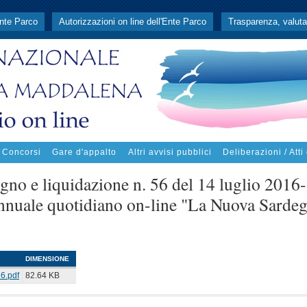
Ente Parco
Autorizzazioni on line dell'Ente Parco
Trasparenza, valuta
/ Concorsi
Gare d'appalto
Altri avvisi pubblici
Deliberazioni / Atti
no e liquidazione n. 56 del 14 luglio 2016-
nuale quotidiano on-line "La Nuova Sarde
DIMENSIONE
6.pdf
82.64 KB